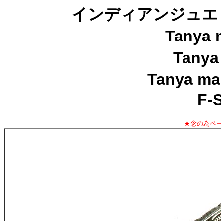
インディアンジュエ
Tanya
Tany
Tanya m
F-
★念の為ペ