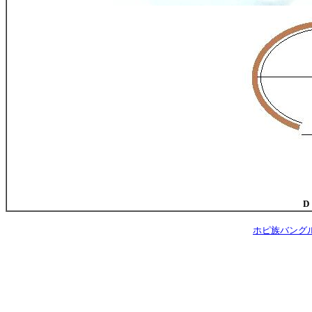
D
ホピ族バングルの