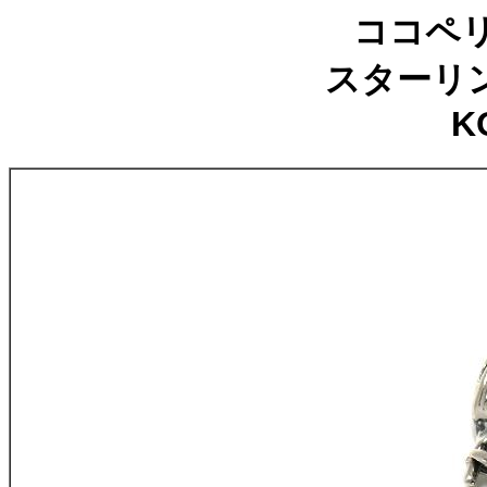
ココペ
スターリン
K