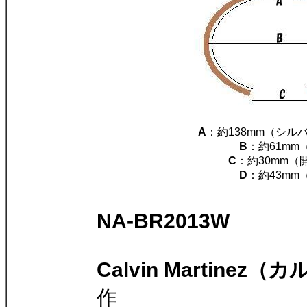
A
：約138mm（シル
B
：約61mm
C
：約30mm（
D
：約43mm
NA-BR2013W
Calvin Martine
作