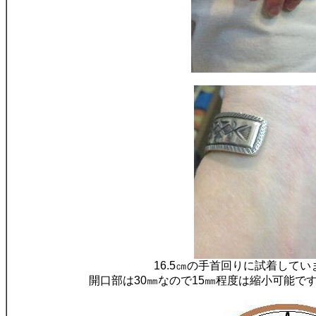
16.5㎝の手首回りに試着して
開口部は30㎜なので15㎜程度は縮小可能で