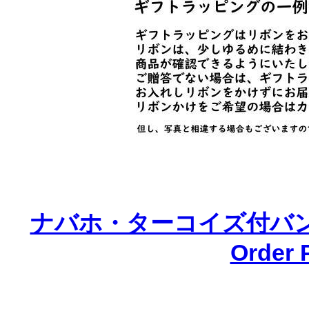
ナバホ・ターコイズ付バ
Order 