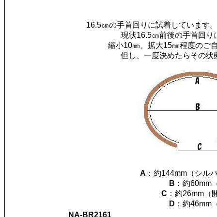
16.5㎝の手首回りに試着しています
現状16.5㎝前後の手首回
縮小10㎜、拡大15㎜程度のご
但し、一度決めたらその状
A
：約144mm（シル
B
：約60mm
C
：約26mm（
D
：約46mm
NA-BR2161