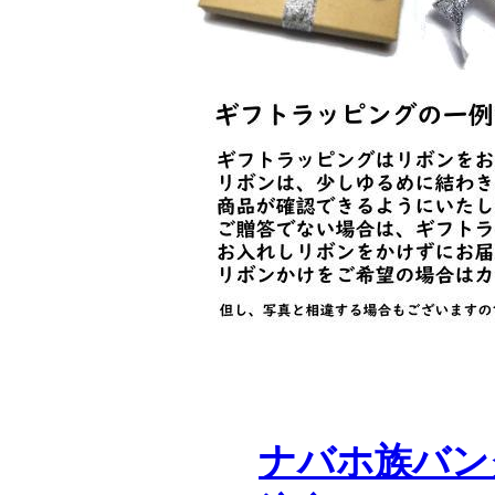
ナバホ族バン