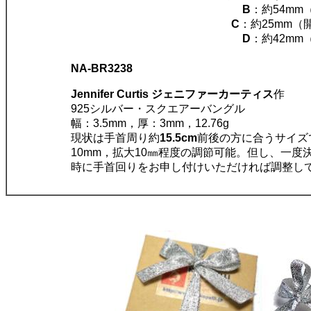
B
：約54mm
C
：約25mm（
D
：約42mm
NA-BR3238
Jennifer Curtis ジェニファーカーティス
作
925シルバー・スクエアーバングル
幅：3.5mm，厚：3mm，12.76g
現状は手首周り約
15.5cm
前後の方に合うサイズ
10mm，拡大10㎜程度の調節可能。但し、一度
時に手首回りをお申し付けいただければ調整し