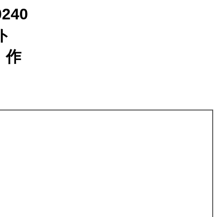
240
ト
）作