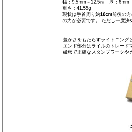
幅：9.5mm～12.5㎜，厚：6mm
重さ：41.55g
現状は手首周り約
16cm
前後の方
の力が必要です。 ただし一度決
豊かさをもたらすライトニング
エンド部分はライルのトレード
緻密で正確なスタンプワークや