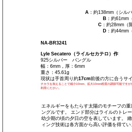
A
：約138mm（シル
B
：約61mm
C
：約28mm（
D
：約44mm
NA-BR3241
Lyle Secatero（ライルセカテロ）作
925シルバー バングル
幅：6mm，厚：6mm
重さ：45.61g
現状は手首周り約
17cm
前後の方に合うサ
チカラを加えることで縮小10mm、拡大10mm程度の調節可能です
利用ください。
エネルギーをもたらす太陽のモチーフの重
ングルです。 エンド部分はライルのトレー
幼少期の頃の夕日の空を表しています。 
ィング技術は各方面から高い評価を得てい