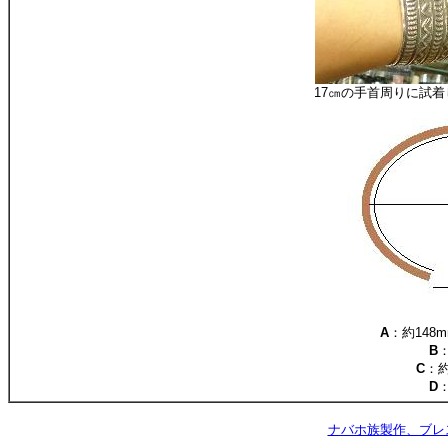
17㎝の手首周りに試
A
：約148
B
C
：約
D
ナバホ族製作、ブレ