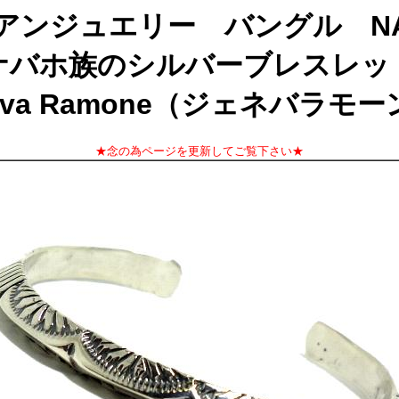
ンジュエリー バングル NA-
ナバホ族のシルバーブレスレッ
eva Ramone（ジェネバラモ
★念の為ページを更新してご覧下さい★