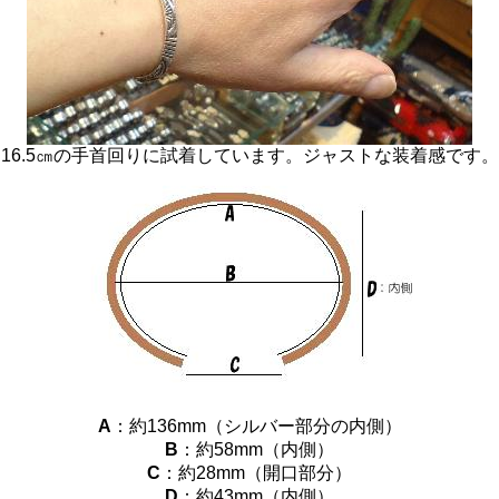
16.5㎝の手首回りに試着しています。ジャストな装着感です。
A
：約136mm（シルバー部分の内側）
B
：約58mm（内側）
C
：約28mm（開口部分）
D
：約43mm（内側）