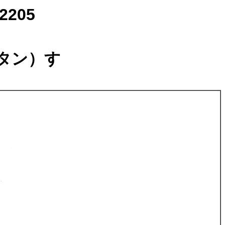
205
）
タン）す