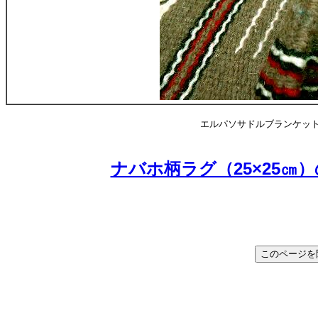
エルパソサドルブランケット社製 
ナバホ柄ラグ（25×25㎝）の