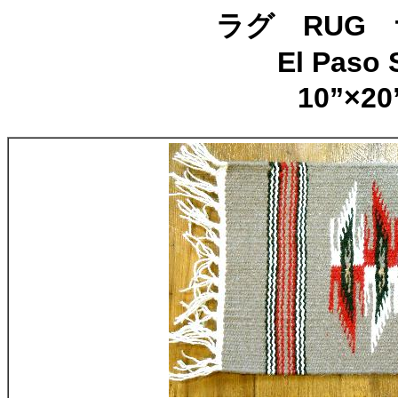
ラグ RUG
El Paso 
10”×2