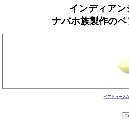
インディアンジ
ナバホ族製作のベ
ベアトゥースなど