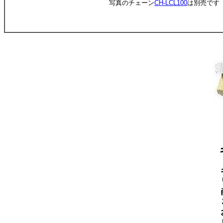
写真のチェーン
CH-LCL100
は別売です