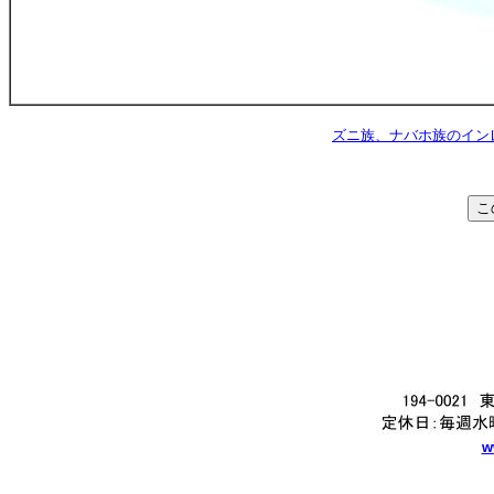
ズニ族、ナバホ族のインレ・
w