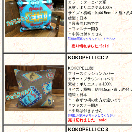
カラー：ターコイズ系
素材：ポリエステル100%
サイズ：横幅：約44.5cm × 縦：約
縫製：日本
＊裏表同じ柄です
＊ファスナー開き
＊中綿は付きません
詳細は写真をクリックしてください
KOKOPELLI-CC 2
KOKOPELLI製
フリースクッションカバー
カラー：ブラウンココペリ
素材：ポリエステル100%
サイズ：横幅：約44.5cm×縦：約44
縫製：日本
＊１点ずつ柄の出方が違います
＊ファスナー開き
＊中綿は付きません
詳細は写真をクリックしてください
売り切れました・sold
KOKOPELLI-CC 3