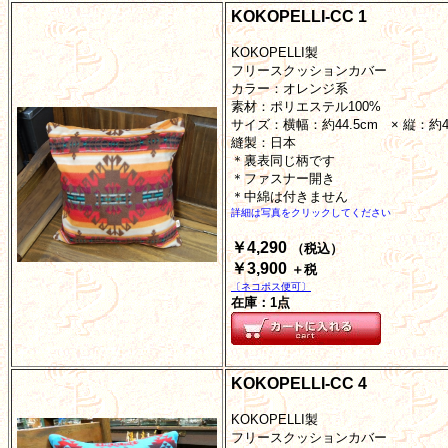
KOKOPELLI-CC 1
KOKOPELLI製
フリースクッションカバー
カラー：オレンジ系
素材：ポリエステル100%
サイズ：横幅：約44.5cm × 縦：約
縫製：日本
＊裏表同じ柄です
＊ファスナー開き
＊中綿は付きません
詳細は写真をクリックしてください
￥4,290
（税込）
￥3,900
＋税
〔ネコポス便可〕
在庫：1点
KOKOPELLI-CC 4
KOKOPELLI製
フリースクッションカバー