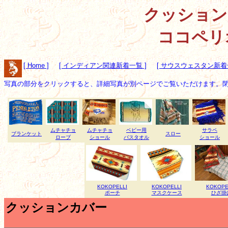
クッション 
ココペリ
[ Home ]
[ インディアン関連新着一覧 ]
[ サウスウェスタン新着一
写真の部分をクリックすると、詳細写真が別ページでご覧いただけます。閉
ムチャチョ
ムチャチョ
ベビー用
サラペ
ブランケット
スロー
ローブ
ショール
バスタオル
ショール
KOKOPELLI
KOKOPELLI
KOKOPE
ポーチ
マスクケース
ひざ掛
クッションカバー